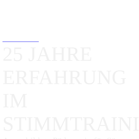
SOUVERÄN.
Staatlich anerkannte Sängerin für
Jazz und Pop – Region Frankfurt
JETZT ANFRAGEN
25 JAHRE
ERFAHRUNG
IM
STIMMTRAIN