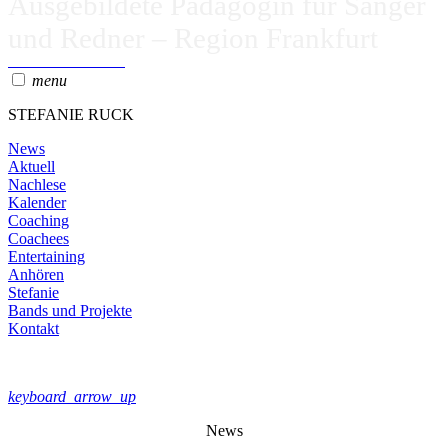
Ausgebildete Pädagogin für Sänger
und Redner – Region Frankfurt
JETZT ANFRAGEN
menu
STEFANIE RUCK
News
Aktuell
Nachlese
Kalender
Coaching
Coachees
Entertaining
Anhören
Stefanie
Bands und Projekte
Kontakt
keyboard_arrow_up
News