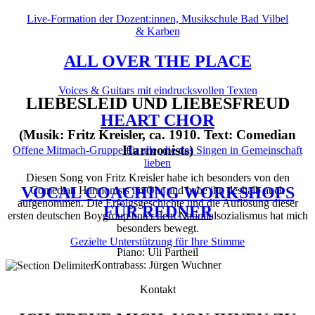
Live-Formation der Dozent:innen, Musikschule Bad Vilbel
& Karben
ALL OVER THE PLACE
Voices & Guitars mit eindrucksvollen Texten
LIEBESLEID UND LIEBESFREUD
HEART CHOR
(Musik: Fritz Kreisler, ca. 1910. Text: Comedian
Harmonists)
Offene Mitmach-Gruppe für alle, die das Singen in Gemeinschaft
lieben
Diesen Song von Fritz Kreisler habe ich besonders von den
VOCAL COACHING WORKSHOPS
Comedian Harmonists im Ohr und habe ihn deshalb auch
aufgenommen. Die Erfolgsgeschichte und die Auflösung dieser
FÜR REDNER
ersten deutschen Boygroup unter dem Nationalsozialismus hat mich
besonders bewegt.
Gezielte Unterstützung für Ihre Stimme
Piano: Uli Partheil
Kontrabass: Jürgen Wuchner
Kontakt