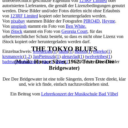
urheberrechtlich geschützte Eigentum von
123RF Limited
oder
autorisierten Lieferanten, die gemäß der Lizenzbedingungen genutzt
werden. Diese Bilder und/oder Fotos dürfen nicht ohne Erlaubnis
von
123RF Limited
kopiert oder heruntergeladen werden.
Von
pixabay
stammen Bilder der Fotografen
PIRO4D
,
Heyme
.
Von
unsplash
stammt ein Foto von
Ben White.
Von
iStock
stammt ein Foto von
Georgia Court
, für das
urheberrechtlicher Schutz besteht, so dass es nicht ohne Lizenz von
iStock kopiert oder heruntergeladen werden darf.
THE TOKYO BLUES
Einzelnachweis:
weedezign
(
1
)
radist
(
1
)
bizoon
(
1
)
elgreko
(
1
)
krsmanovic
(
1
,
2
)
JanPietruszk
(
1
)
alenavlad
(
1
)
twelvetribes
(
1
)
(Musik: Horace Silver, 1962. Text: Dee Dee
badmanproduction
(
1
)
kho
(
1
)
lzflzf
(
1
) / 123RF Lizenzfreie Bilder
Bridgewater)
Dee Dee Bridgewater ist eine tolle Sängerin, deren Texte direkt, klar
und, wie ich finde, einfach nachzuvollziehen sind.
Ein Beitrag vom
Lehrerkonzert der Musikschule Bad Vilbel