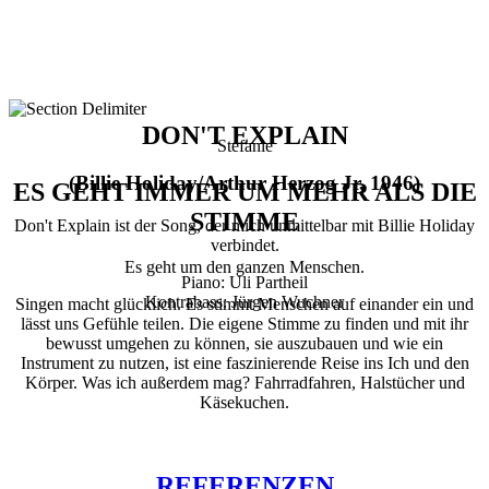
DON'T EXPLAIN
Stefanie
(Billie Holiday/Arthur Herzog Jr, 1946)
ES GEHT IMMER UM MEHR ALS DIE
STIMME
Don't Explain ist der Song, der mich unmittelbar mit Billie Holiday
verbindet.
Es geht um den ganzen Menschen.
Piano: Uli Partheil
Kontrabass: Jürgen Wuchner
Singen macht glücklich. Es stimmt Menschen auf einander ein und
lässt uns Gefühle teilen. Die eigene Stimme zu finden und mit ihr
bewusst umgehen zu können, sie auszubauen und wie ein
Instrument zu nutzen, ist eine faszinierende Reise ins Ich und den
Körper. Was ich außerdem mag? Fahrradfahren, Halstücher und
Käsekuchen.
REFERENZEN